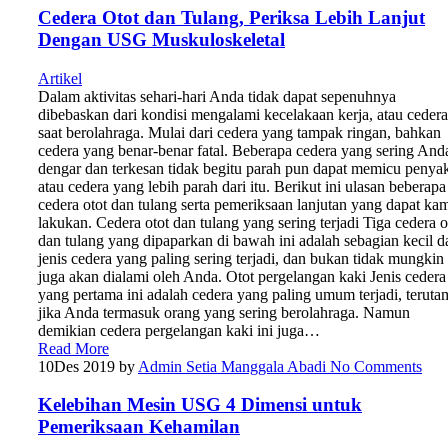
Cedera Otot dan Tulang, Periksa Lebih Lanjut
Dengan USG Muskuloskeletal
Artikel
Dalam aktivitas sehari-hari Anda tidak dapat sepenuhnya
dibebaskan dari kondisi mengalami kecelakaan kerja, atau cedera
saat berolahraga. Mulai dari cedera yang tampak ringan, bahkan
cedera yang benar-benar fatal. Beberapa cedera yang sering And
dengar dan terkesan tidak begitu parah pun dapat memicu penyak
atau cedera yang lebih parah dari itu. Berikut ini ulasan beberapa
cedera otot dan tulang serta pemeriksaan lanjutan yang dapat ka
lakukan. Cedera otot dan tulang yang sering terjadi Tiga cedera o
dan tulang yang dipaparkan di bawah ini adalah sebagian kecil d
jenis cedera yang paling sering terjadi, dan bukan tidak mungkin
juga akan dialami oleh Anda. Otot pergelangan kaki Jenis cedera
yang pertama ini adalah cedera yang paling umum terjadi, teruta
jika Anda termasuk orang yang sering berolahraga. Namun
demikian cedera pergelangan kaki ini juga…
Read More
10
Des 2019
by
Admin Setia Manggala Abadi
No Comments
Kelebihan Mesin USG 4 Dimensi untuk
Pemeriksaan Kehamilan