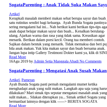
SogataParenting : Anak Tidak Suka Makan Say
Artikel
Kerapkali masalah memberi makan sehat berupa sayur dan buah 
satu rutinitas sendiri bagi keluarga. Ayah Bunda Sogata pastinya
sering mengalami hal ini... Nah berikut kami berikan tips-tips aga
anak dapat belajar makan sayur dan buah... Kenalkan berulang-
ulang. Ajarkan warna dan rasa yang tidak sama. Kreasikan agar
menarik. Berikan dalam porsi kecil. Orang tua memberi contoh.
Sajikan dalam bentuk yang menarik. Tidak memaksa dan beri pu
bila anak makan. Yuk kita makan sayur dan buah bersama anak.
Jangan lupa intip Gallery Testimoni Dokter kami ya, klik di SINI
Read More
16
Agu 2019
by
Admin Setia Manggala Abadi
No Comments
SogataParenting : Mengatasi Anak Susah Makan
Artikel
,
Pameran
Ayah Bunda Sogata pasti pernah mengalami mumet ketika
menghadapi anak yang sulit makan. Langkah apa saja yang haru
dilakukan? Mari simak tips seputar mengatasi masalah anak yang
sulit makan... Silakan diterapkan ya... Simak artikel Sogata yang
bermanfaat lainnya dengan klik ------> BERITA SOGATA
Read More