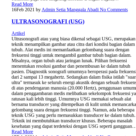
Read More
16
Feb 2021
by
Admin Setia Manggala Abadi
No Comments
ULTRASONOGRAFI (USG)
Artikel
Ultrasonografi atau yang biasa dikenal sebagai USG, merupakan
teknik menampilkan gambar atau citra dari kondisi bagian dalam
tubuh. Alat medis ini memanfaatkan gelombang suara dengan
frekuensi tinggi untuk mengambil gambar tubuh bagian dalam.
Misalnya, organ tubuh atau jaringan lunak. Pilihan frekuensi
menentukan resolusi gambar dan penembusan ke dalam tubuh
pasien. Diagnostik sonografi umumnya beroperasi pada frekuens
dari 2 sampai 13 megahertz. Sedangkan dalam fisika istilah "suar
ultra" termasuk ke seluruh energi akustik dengan sebuah frekuen
di atas pendengaran manusia (20.000 Hertz), penggunaan umum
dalam penggambaran medis melibatkan sekelompok frekuensi y
ratusan kali lebih tinggi. Umumnya USG memakai sebuah alat
bernama transducer yang ditempelkan di kulit untuk memancark
gelombang suara dengan frekuensi tinggi. Namun, ada beberapa
teknik USG yang perlu memasukkan transducer ke dalam tubuh.
Teknik ini membutuhkan transducer khusus. Beberapa masalah
kesehatan yang dapat terdeteksi dengan USG seperti gangguan
Read More