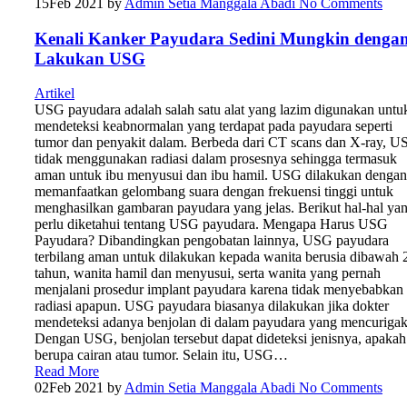
15
Feb 2021
by
Admin Setia Manggala Abadi
No Comments
Kenali Kanker Payudara Sedini Mungkin denga
Lakukan USG
Artikel
USG payudara adalah salah satu alat yang lazim digunakan untu
mendeteksi keabnormalan yang terdapat pada payudara seperti
tumor dan penyakit dalam. Berbeda dari CT scans dan X-ray, 
tidak menggunakan radiasi dalam prosesnya sehingga termasuk
aman untuk ibu menyusui dan ibu hamil. USG dilakukan dengan
memanfaatkan gelombang suara dengan frekuensi tinggi untuk
menghasilkan gambaran payudara yang jelas. Berikut hal-hal ya
perlu diketahui tentang USG payudara. Mengapa Harus USG
Payudara? Dibandingkan pengobatan lainnya, USG payudara
terbilang aman untuk dilakukan kepada wanita berusia dibawah 
tahun, wanita hamil dan menyusui, serta wanita yang pernah
menjalani prosedur implant payudara karena tidak menyebabkan
radiasi apapun. USG payudara biasanya dilakukan jika dokter
mendeteksi adanya benjolan di dalam payudara yang mencurigak
Dengan USG, benjolan tersebut dapat dideteksi jenisnya, apakah
berupa cairan atau tumor. Selain itu, USG…
Read More
02
Feb 2021
by
Admin Setia Manggala Abadi
No Comments