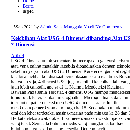
Home
Berita
usg4d
15
Sep 2021
by
Admin Setia Manggala Abadi
No Comments
Kelebihan Alat USG 4 Dimensi dibanding Alat U
2 Dimensi
Artikel
USG 4 Dimensi untuk sementara ini merupakan generasi terbaru
atau yang paling mutakhir. Apabila dibandingkan dengan teknolo
sebelumnya yaitu alat USG 2 Dimensi. Karena dengan alat usg 
kita bisa melihat kondisi saat pemeriksaan secara real time. Buka
hanya itu saja, 4 dimensi USG juga memiliki kelebihan lain yang
jauh lebih canggih, apa saja? 1. Mampu Mendeteksi Kelainan
Bawaan Pada Janin Tercatat, 4 dimensi USG mampu mendeteksi
tumor oral, leher, bahkan micrognathia. Micrognathia pada janin
tersebut dapat terdeteksi oleh USG 4 dimensi saat calon ibu
melakukan pemeriksaan di minggu ke 18. Sedangkan untuk tum
oral dan leher terdeteksi masing-masing pada minggu ke 28 dan 
Berkat deteksi awal, dokter bisa merencanakan waktu operasi ca
yang tepat. Semua kebutuhan medis yang mungkin calon bayi
butuhkan juga bisa langsung tersedia. Dengan begitu,…