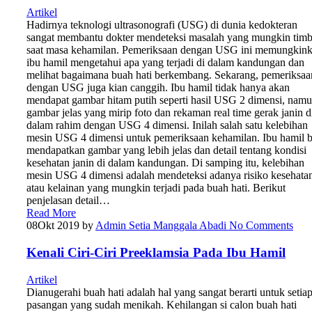
Artikel
Hadirnya teknologi ultrasonografi (USG) di dunia kedokteran
sangat membantu dokter mendeteksi masalah yang mungkin timb
saat masa kehamilan. Pemeriksaan dengan USG ini memungkin
ibu hamil mengetahui apa yang terjadi di dalam kandungan dan
melihat bagaimana buah hati berkembang. Sekarang, pemeriksaa
dengan USG juga kian canggih. Ibu hamil tidak hanya akan
mendapat gambar hitam putih seperti hasil USG 2 dimensi, nam
gambar jelas yang mirip foto dan rekaman real time gerak janin d
dalam rahim dengan USG 4 dimensi. Inilah salah satu kelebihan
mesin USG 4 dimensi untuk pemeriksaan kehamilan. Ibu hamil b
mendapatkan gambar yang lebih jelas dan detail tentang kondisi
kesehatan janin di dalam kandungan. Di samping itu, kelebihan
mesin USG 4 dimensi adalah mendeteksi adanya risiko kesehata
atau kelainan yang mungkin terjadi pada buah hati. Berikut
penjelasan detail…
Read More
08
Okt 2019
by
Admin Setia Manggala Abadi
No Comments
Kenali Ciri-Ciri Preeklamsia Pada Ibu Hamil
Artikel
Dianugerahi buah hati adalah hal yang sangat berarti untuk setia
pasangan yang sudah menikah. Kehilangan si calon buah hati