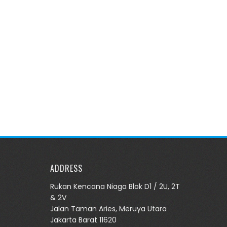
ADDRESS
Rukan Kencana Niaga Blok D1 / 2U, 2T
& 2V
Jalan Taman Aries, Meruya Utara
Jakarta Barat 11620