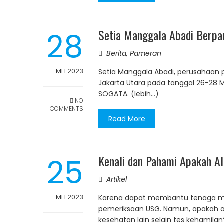
28
Setia Manggala Abadi Berpar
Berita
,
Pameran
MEI 2023
Setia Manggala Abadi, perusahaan p
Jakarta Utara pada tanggal 26-28 
SOGATA. (lebih…)
NO
COMMENTS
Read More
25
Kenali dan Pahami Apakah A
Artikel
MEI 2023
Karena dapat membantu tenaga medi
pemeriksaan USG. Namun, apakah al
kesehatan lain selain tes kehamilan