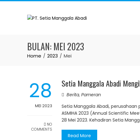
Skip
to
content
BULAN:
MEI 2023
Home
2023
Mei
28
Setia Manggala Abadi Meng
Berita
,
Pameran
MEI 2023
Setia Manggala Abadi, perusahaan p
ASMIHA 2023 (Annual Scientific Meet
28 Mei 2023. Kehadiran Setia Mang
NO
COMMENTS
Read More