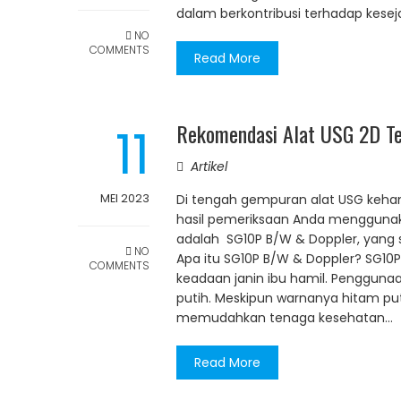
dalam berkontribusi terhadap keseja
NO
COMMENTS
Read More
11
Rekomendasi Alat USG 2D Te
Artikel
MEI 2023
Di tengah gempuran alat USG kehami
hasil pemeriksaan Anda menggunakan
adalah SG10P B/W & Doppler, yang 
NO
Apa itu SG10P B/W & Doppler? SG
COMMENTS
keadaan janin ibu hamil. Pengguna
putih. Meskipun warnanya hitam pu
memudahkan tenaga kesehatan…
Read More