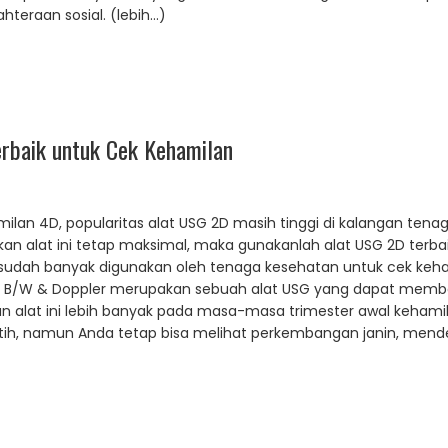
hteraan sosial. (lebih…)
rbaik untuk Cek Kehamilan
lan 4D, popularitas alat USG 2D masih tinggi di kalangan tenag
 alat ini tetap maksimal, maka gunakanlah alat USG 2D terbaik.
sudah banyak digunakan oleh tenaga kesehatan untuk cek keham
10P B/W & Doppler merupakan sebuah alat USG yang dapat mem
an alat ini lebih banyak pada masa-masa trimester awal kehami
tih, namun Anda tetap bisa melihat perkembangan janin, mendet