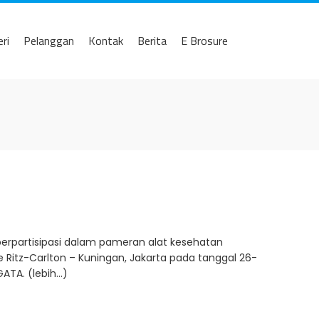
eri
Pelanggan
Kontak
Berita
E Brosure
berpartisipasi dalam pameran alat kesehatan
e Ritz-Carlton – Kuningan, Jakarta pada tanggal 26-
ATA. (lebih…)