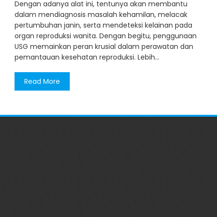
Dengan adanya alat ini, tentunya akan membantu
dalam mendiagnosis masalah kehamilan, melacak
pertumbuhan janin, serta mendeteksi kelainan pada
organ reproduksi wanita. Dengan begitu, penggunaan
USG memainkan peran krusial dalam perawatan dan
pemantauan kesehatan reproduksi. Lebih…
Read More