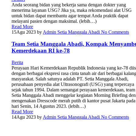
Anda seorang bidan yang bekerja sama dengan dokter yang
menerima layanan USG? Jika ya, maka rekomendasi alat USG
untuk bidan dapat membantu agar tempat Anda praktik dapat
melayani pasien dengan maksimal. (lebih…)
Read More
15
Agu 2023
by
Admin Setia Manggala Abadi
No Comments
Team Setia Manggala Abadi, Kompak Menyamb
Kemerdekaan RI ke-78
Berita
Perayaan Hari Kemerdekaan Republik Indonesia yang ke-78 diis
dengan berbagai ekspresi rasa cinta tanah air dari berbagai kalan
masyarakat. Salah satunya adalah PT. Setia Manggala Abadi,
perusahaan penyedia alat Ultrasonografi (USG) yang terpercaya
sejak tahun 1994. Dalam semangat perayaan kemerdekaan, team
Setia Manggala Abadi menggelar kegiatan Morning Briefing de
mengenakan Dresscode merah putih di kantor pusat Jakarta pada
hari Senin, 14 Agustus 2023. (lebih…)
Read More
14
Agu 2023
by
Admin Setia Manggala Abadi
No Comments