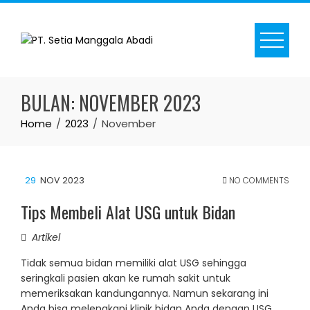
Skip
to
content
BULAN:
NOVEMBER 2023
Home
2023
November
29
NOV 2023
NO COMMENTS
Tips Membeli Alat USG untuk Bidan
Artikel
Tidak semua bidan memiliki alat USG sehingga
seringkali pasien akan ke rumah sakit untuk
memeriksakan kandungannya. Namun sekarang ini
Anda bisa melengkapi klinik bidan Anda dengan USG,