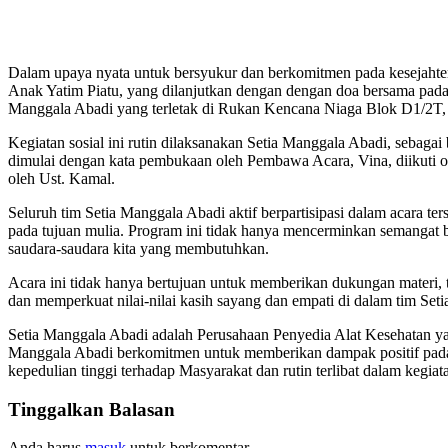
Dalam upaya nyata untuk bersyukur dan berkomitmen pada kesejahte
Anak Yatim Piatu, yang dilanjutkan dengan dengan doa bersama pada
Manggala Abadi yang terletak di Rukan Kencana Niaga Blok D1/2T, 
Kegiatan sosial ini rutin dilaksanakan Setia Manggala Abadi, sebagai
dimulai dengan kata pembukaan oleh Pembawa Acara, Vina, diikuti 
oleh Ust. Kamal.
Seluruh tim Setia Manggala Abadi aktif berpartisipasi dalam acara te
pada tujuan mulia. Program ini tidak hanya mencerminkan semangat 
saudara-saudara kita yang membutuhkan.
Acara ini tidak hanya bertujuan untuk memberikan dukungan materi, 
dan memperkuat nilai-nilai kasih sayang dan empati di dalam tim Set
Setia Manggala Abadi adalah Perusahaan Penyedia Alat Kesehatan ya
Manggala Abadi berkomitmen untuk memberikan dampak positif pada 
kepedulian tinggi terhadap Masyarakat dan rutin terlibat dalam kegia
Tinggalkan Balasan
Anda harus
masuk
untuk berkomentar.