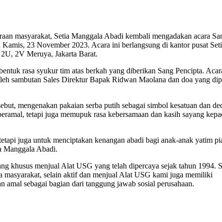
raan masyarakat, Setia Manggala Abadi kembali mengadakan acara Sa
 Kamis, 23 November 2023. Acara ini berlangsung di kantor pusat Set
2U, 2V Meruya, Jakarta Barat.
 bentuk rasa syukur tim atas berkah yang diberikan Sang Pencipta. Acar
oleh sambutan Sales Direktur Bapak Ridwan Maolana dan doa yang di
rsebut, mengenakan pakaian serba putih sebagai simbol kesatuan dan de
beramal, tetapi juga memupuk rasa kebersamaan dan kasih sayang kepa
tetapi juga untuk menciptakan kenangan abadi bagi anak-anak yatim pi
ia Manggala Abadi.
ng khusus menjual Alat USG yang telah dipercaya sejak tahun 1994. S
masyarakat, selain aktif dan menjual Alat USG kami juga memiliki
tan amal sebagai bagian dari tanggung jawab sosial perusahaan.