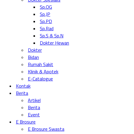
Sp.OG
Sp.JP
Sp.PD
Sp.Rad
Sp.S & Sp.N
Dokter Hewan
Dokter
Bidan
Rumah Sakit
Klinik & Apotek
E-Catalogue
Kontak
Berita
Artikel
Berita
Event
E Brosure
E Brosure Swasta