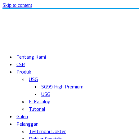
Skip to content
Tentang Kami
CSR
Produk
USG
SG99 High Premium
USG
E-Katalog
Tutorial
Galeri
Pelanggan
Testimoni Dokter
Dokter Spesialis