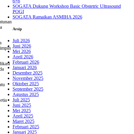
6×6
SOGATA Dukung Workshop Basic Obstetric Ultrasound
POGI
SOGATA Ramaikan ASMIHA 2026
ntunan
ia
Arsip
Juli 2026
a
Juni 2026
pimpin
Mei 2026
April 2026
Februari 2026
dikasi
Januari 2026
da
Desember 2025
November 2025
Oktober 2025
atu
September 2025
Agustus 2025
Juli 2025
etia
Juni 2025
Mei 2025
April 2025
Maret 2025
Februari 2025
Januari 2025