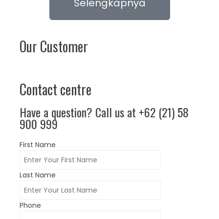
Selengkapnya
pelayanan
kedepannya
paling
memiliki
bagus
harga
Our Customer
adalah
lebih
purna
murah.
jual.
Purna
Contact centre
jual itu
penting.
Have a question? Call us at +62 (21) 58
Itu
900 999
sudah
saya
buktikan.
First Name
Terima
kasih.
Last Name
Phone