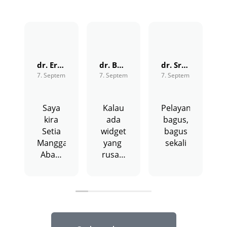
dr. Erwinanto, SpOG
dr. Boy Busmar, SpOG
dr. Sri Pudyastuti, SpOG
7. September, 2023.
7. September, 2023.
7. September, 2023.
7
Saya
Kalau
Pelayanannya
kira
ada
bagus,
Setia
widget
bagus
Manggala
yang
sekali
Abadi
rusak,
punya
perbaikannyannya
komitmen
cepat,
yang
mudah
bagus
dihubungi.
dengan
Mudah-
pelayanan
mudahan