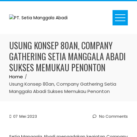
Skip
to
content
USUNG KONSEP 80AN, COMPANY
GATHERING SETIA MANGGALA ABADI
SUKSES MEMUKAU PENONTON
Home
Usung Konsep 80an, Company Gathering Setia
Manggala Abadi Sukses Memukau Penonton
07
Mei 2023
No Comments
Setia Manggala Abadi mengadakan kegiatan Company