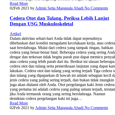
Read More
02
Feb 2021
by
Admin Setia Manggala Abadi
No Comments
Cedera Otot dan Tulang, Periksa Lebih Lanjut
Dengan USG Muskuloskeletal
Artikel
Dalam aktivitas sehari-hari Anda tidak dapat sepenuhnya
dibebaskan dari kondisi mengalami kecelakaan kerja, atau cedera
saat berolahraga. Mulai dari cedera yang tampak ringan, bahkan
cedera yang benar-benar fatal. Beberapa cedera yang sering And
dengar dan terkesan tidak begitu parah pun dapat memicu penyak
atau cedera yang lebih parah dari itu. Berikut ini ulasan beberapa
cedera otot dan tulang serta pemeriksaan lanjutan yang dapat ka
lakukan. Cedera otot dan tulang yang sering terjadi Tiga cedera o
dan tulang yang dipaparkan di bawah ini adalah sebagian kecil d
jenis cedera yang paling sering terjadi, dan bukan tidak mungkin
juga akan dialami oleh Anda. Otot pergelangan kaki Jenis cedera
yang pertama ini adalah cedera yang paling umum terjadi, teruta
jika Anda termasuk orang yang sering berolahraga. Namun
demikian cedera pergelangan kaki ini juga…
Read More
02
Feb 2021
by
Admin Setia Manggala Abadi
No Comments