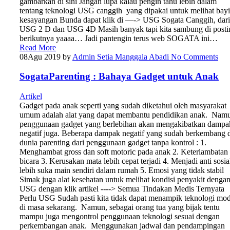
gambarkan di sini Jangan lupa kalau pengin tahu lebih dalam
tentang teknologi USG canggih yang dipakai untuk melihat bayi
kesayangan Bunda dapat klik di —-> USG Sogata Canggih, dari
USG 2 D dan USG 4D Masih banyak tapi kita sambung di posti
berikutnya yaaaa… Jadi pantengin terus web SOGATA ini…
Read More
08
Agu 2019
by
Admin Setia Manggala Abadi
No Comments
SogataParenting : Bahaya Gadget untuk Anak
Artikel
Gadget pada anak seperti yang sudah diketahui oleh masyarakat
umum adalah alat yang dapat membantu pendidikan anak. Nam
penggunaan gadget yang berlebihan akan mengakibatkan dampa
negatif juga. Beberapa dampak negatif yang sudah berkembang 
dunia parenting dari penggunaan gadget tanpa kontrol : 1.
Menghambat gross dan soft motoric pada anak 2. Keterlambatan
bicara 3. Kerusakan mata lebih cepat terjadi 4. Menjadi anti sosia
lebih suka main sendiri dalam rumah 5. Emosi yang tidak stabil
Simak juga alat kesehatan untuk melihat kondisi penyakit denga
USG dengan klik artikel ----> Semua Tindakan Medis Ternyata
Perlu USG Sudah pasti kita tidak dapat menampik teknologi mo
di masa sekarang. Namun, sebagai orang tua yang bijak tentu
mampu juga mengontrol penggunaan teknologi sesuai dengan
perkembangan anak. Menggunakan jadwal dan pendampingan