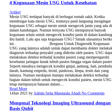
4 Kegunaan Mesin USG Untuk Kesehatan
Artikel
Mesin USG terdapat banyak di berbagai rumah sakit. Ketika
mendengar kata mesin USG, tentunya pasti langsung mengingat
kegunaan USG sebagai mesin untuk mengecek janin yang ada di
dalam kandungan. Namun ternyata USG mempunyai banyak
kegunaan selain untuk mengecek kondisi janin di dalam kandun
ibu hamil. Lalu apa saja kegunaan USG? Simak ulasannya berik
ini. Berguna Untuk Diagnostik Kegunaan
USG yang lainnya adalah untuk dapat membantu dokter melaku
diagnosis terhadap penyakit yang diderita oleh pasien. USG dapa
melakukan deteksi terhada[ kondisi pasien yang mempengaruhi
kesehatan jaringan lunak tubuh pasien hingga organ dalam pasie
Seperti misalnya mengecek kondisi ginjal, jantung, hati, pembul
darah, kantung empedu, tiroid, pankreas, limpa, testis dan yang
lainnya. Namun meskipun mampu melakukan deteksi terhadap
bagian dalam tubuh untuk mengecek kondisi pasien, mesin USG
tetap mempunyai batasan dalam…
Read More
14
Jan 2021
by
Admin Setia Manggala Abadi
No Comments
Mengenal Teknologi Imaging Ultrasound dengan
Basis Qubit