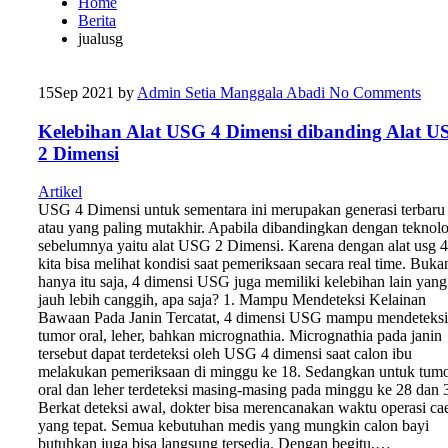
Home
Berita
jualusg
15
Sep 2021
by
Admin Setia Manggala Abadi
No Comments
Kelebihan Alat USG 4 Dimensi dibanding Alat U
2 Dimensi
Artikel
USG 4 Dimensi untuk sementara ini merupakan generasi terbaru
atau yang paling mutakhir. Apabila dibandingkan dengan teknolo
sebelumnya yaitu alat USG 2 Dimensi. Karena dengan alat usg 
kita bisa melihat kondisi saat pemeriksaan secara real time. Buka
hanya itu saja, 4 dimensi USG juga memiliki kelebihan lain yang
jauh lebih canggih, apa saja? 1. Mampu Mendeteksi Kelainan
Bawaan Pada Janin Tercatat, 4 dimensi USG mampu mendeteksi
tumor oral, leher, bahkan micrognathia. Micrognathia pada janin
tersebut dapat terdeteksi oleh USG 4 dimensi saat calon ibu
melakukan pemeriksaan di minggu ke 18. Sedangkan untuk tum
oral dan leher terdeteksi masing-masing pada minggu ke 28 dan 
Berkat deteksi awal, dokter bisa merencanakan waktu operasi ca
yang tepat. Semua kebutuhan medis yang mungkin calon bayi
butuhkan juga bisa langsung tersedia. Dengan begitu,…