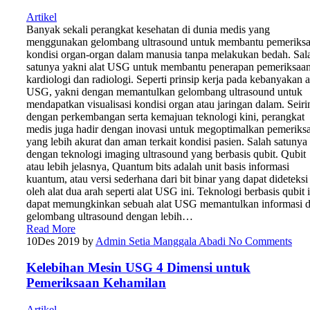
Artikel
Banyak sekali perangkat kesehatan di dunia medis yang
menggunakan gelombang ultrasound untuk membantu pemeriks
kondisi organ-organ dalam manusia tanpa melakukan bedah. Sal
satunya yakni alat USG untuk membantu penerapan pemeriksaa
kardiologi dan radiologi. Seperti prinsip kerja pada kebanyakan a
USG, yakni dengan memantulkan gelombang ultrasound untuk
mendapatkan visualisasi kondisi organ atau jaringan dalam. Seiri
dengan perkembangan serta kemajuan teknologi kini, perangkat
medis juga hadir dengan inovasi untuk megoptimalkan pemeriks
yang lebih akurat dan aman terkait kondisi pasien. Salah satunya
dengan teknologi imaging ultrasound yang berbasis qubit. Qubit
atau lebih jelasnya, Quantum bits adalah unit basis informasi
kuantum, atau versi sederhana dari bit binar yang dapat dideteksi
oleh alat dua arah seperti alat USG ini. Teknologi berbasis qubit i
dapat memungkinkan sebuah alat USG memantulkan informasi d
gelombang ultrasound dengan lebih…
Read More
10
Des 2019
by
Admin Setia Manggala Abadi
No Comments
Kelebihan Mesin USG 4 Dimensi untuk
Pemeriksaan Kehamilan
Artikel