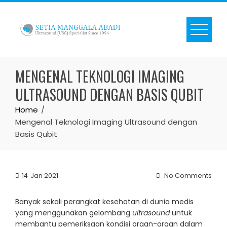
Skip
to
content
MENGENAL TEKNOLOGI IMAGING
ULTRASOUND DENGAN BASIS QUBIT
Home
Mengenal Teknologi Imaging Ultrasound dengan
Basis Qubit
14
Jan 2021
No Comments
Banyak sekali perangkat kesehatan di dunia medis
yang menggunakan gelombang
ultrasound
untuk
membantu pemeriksaan kondisi organ-organ dalam