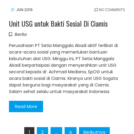
21
JUN 2019
NO COMMENTS
Unit USG untuk Bakti Sosial Di Ciamis
Berita
Perusahaan PT Setia Manggala Abadi aktif terlibat di
acara-acara sosial yang memerlukan bantuan
kebutuhan alat USG. Minggu ini, PT Setia Manggala
Abadi berpartisipasi dengan menyerahkan unit USG
second kepada dr. Achmad Mediana, SpOG untuk
acara bakti sosial di Ciamis. Kiranya unit USG Sogata
dapat berguna bagi masyarakat yang di Ciamis.
Salam sehat selalu untuk masyarakat Indonesia.
Read More
Paginasi
1
2
…
4
Berikutnya