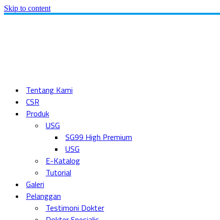
Skip to content
Tentang Kami
CSR
Produk
USG
SG99 High Premium
USG
E-Katalog
Tutorial
Galeri
Pelanggan
Testimoni Dokter
Dokter Spesialis