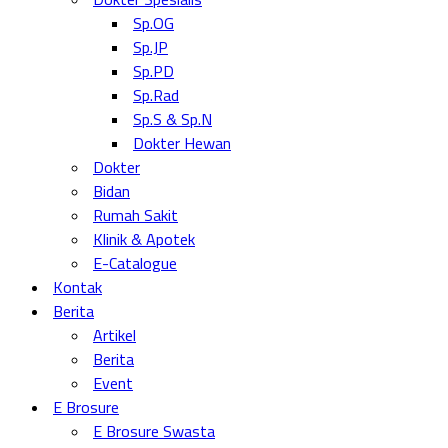
Sp.OG
Sp.JP
Sp.PD
Sp.Rad
Sp.S & Sp.N
Dokter Hewan
Dokter
Bidan
Rumah Sakit
Klinik & Apotek
E-Catalogue
Kontak
Berita
Artikel
Berita
Event
E Brosure
E Brosure Swasta