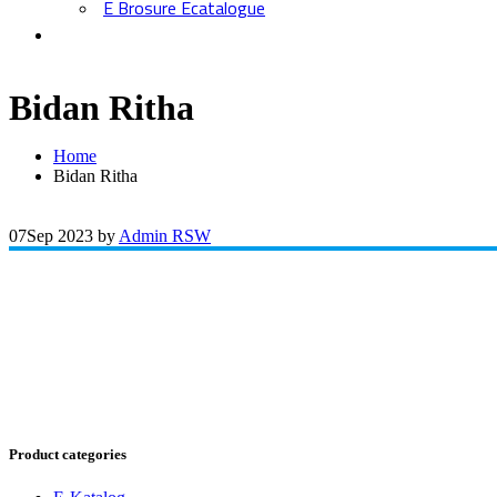
E Brosure Ecatalogue
Bidan Ritha
Home
Bidan Ritha
07
Sep 2023
by
Admin RSW
Product categories