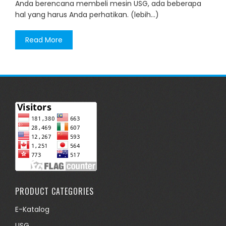
Anda berencana membeli mesin USG, ada beberapa
hal yang harus Anda perhatikan. (lebih…)
Read More
PRODUCT CATEGORIES
E-Katalog
USG