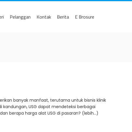
eri
Pelanggan
Kontak
Berita
E Brosure
rikan banyak manfaat, terutama untuk bisnis klinik
 di kandungan, USG dapat mendeteksi berbagai
an berapa harga alat USG di pasaran? (lebih…)