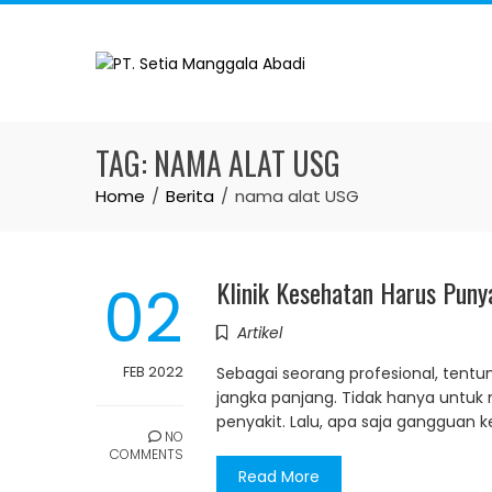
Skip
to
content
TAG:
NAMA ALAT USG
Home
Berita
nama alat USG
02
Klinik Kesehatan Harus Puny
Artikel
FEB 2022
Sebagai seorang profesional, tentu
jangka panjang. Tidak hanya untuk
penyakit. Lalu, apa saja gangguan
NO
COMMENTS
Read More