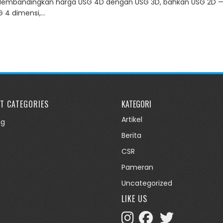
Membandingkan harga USG 4D dengan USG 3D, bahkan USG 2D —
G 4 dimensi,…
T CATEGORIES
KATEGORI
Artikel
og
Berita
CSR
Pameran
Uncategorized
LIKE US