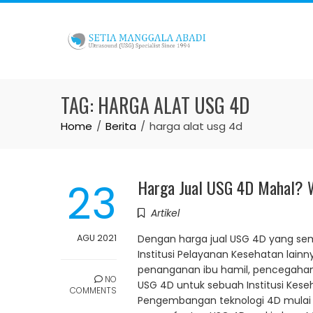
Skip
to
content
TAG:
HARGA ALAT USG 4D
Home
Berita
harga alat usg 4d
23
Harga Jual USG 4D Mahal? Wa
Artikel
AGU 2021
Dengan harga jual USG 4D yang sema
Institusi Pelayanan Kesehatan lai
penanganan ibu hamil, pencegahan
NO
USG 4D untuk sebuah Institusi Kese
COMMENTS
Pengembangan teknologi 4D mulai d