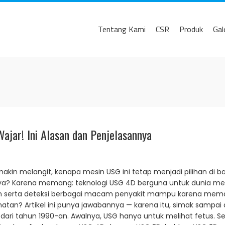
Tentang Kami
CSR
Produk
Gal
jar! Ini Alasan dan Penjelasannya
kin melangit, kenapa mesin USG ini tetap menjadi pilihan di ban
nnya? Karena memang: teknologi USG 4D berguna untuk dunia m
 serta deteksi berbagai macam penyakit mampu karena meman
hatan? Artikel ini punya jawabannya — karena itu, simak sampai 
ari tahun 1990-an. Awalnya, USG hanya untuk melihat fetus. 