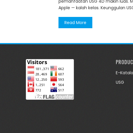
pemanfaatan USG 4D makin luas. 
Apple — kalah kelas. Keunggulan US
Read More
PRODUC
E-Katal
USG