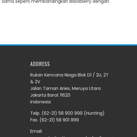
 sama seperti membandingkan Blackberry dengan
ADDRESS
Rukan Kencana Niaga Blok D1 / 2U, 2T
& 2V
Jalan Taman Aries, Meruya Utara
Jakarta Barat 11620
Indonesia
Telp.
(62-21) 58 900 999
(Hunting)
Fax. (62-21) 58 901 999
Email: