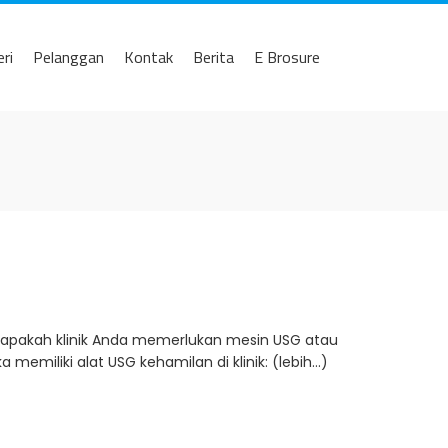
eri
Pelanggan
Kontak
Berita
E Brosure
 apakah klinik Anda memerlukan mesin USG atau
emiliki alat USG kehamilan di klinik: (lebih…)