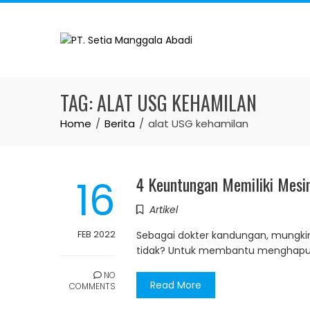
Skip
to
content
TAG:
ALAT USG KEHAMILAN
Home
Berita
alat USG kehamilan
16
4 Keuntungan Memiliki Mesi
Artikel
FEB 2022
Sebagai dokter kandungan, mungki
tidak? Untuk membantu menghapus ke
NO
Read More
COMMENTS