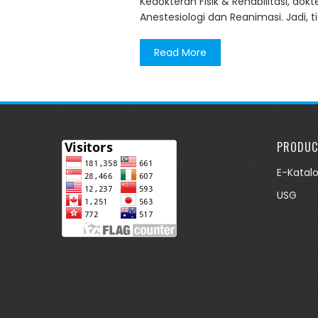
Kedokteran Fisik & Rehabilitasi, do
Anestesiologi dan Reanimasi. Jadi, 
Read More
PRODUC
E-Katal
USG