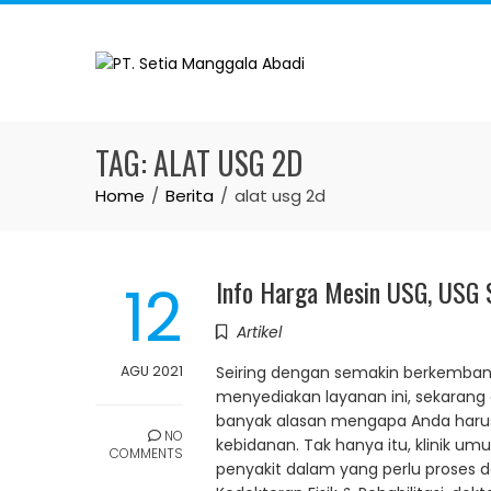
Skip
to
content
TAG:
ALAT USG 2D
Home
Berita
alat usg 2d
12
Info Harga Mesin USG, USG S
Artikel
AGU 2021
Seiring dengan semakin berkemban
menyediakan layanan ini, sekarang
banyak alasan mengapa Anda harus 
NO
kebidanan. Tak hanya itu, klinik 
COMMENTS
penyakit dalam yang perlu proses det