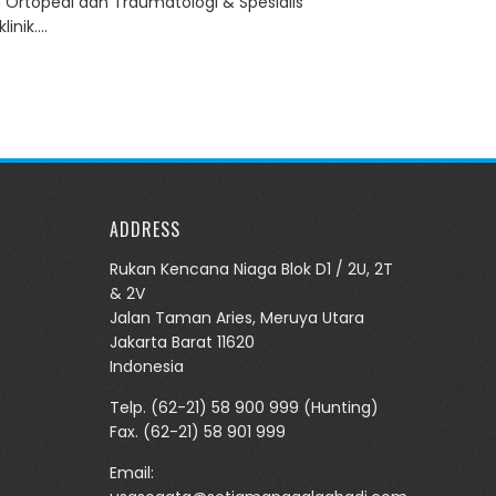
h Ortopedi dan Traumatologi & Spesialis
linik.…
ADDRESS
Rukan Kencana Niaga Blok D1 / 2U, 2T
& 2V
Jalan Taman Aries, Meruya Utara
Jakarta Barat 11620
Indonesia
Telp.
(62-21) 58 900 999
(Hunting)
Fax. (62-21) 58 901 999
Email: