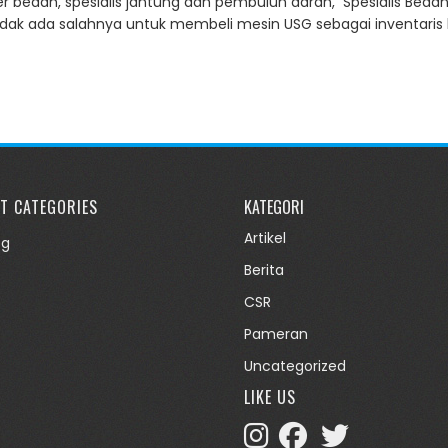
kter bedah, spesialis jantung dan pembuluh darah, Spesialis Beda
tidak ada salahnya untuk membeli mesin USG sebagai inventaris k
T CATEGORIES
KATEGORI
Artikel
og
Berita
CSR
Pameran
Uncategorized
LIKE US