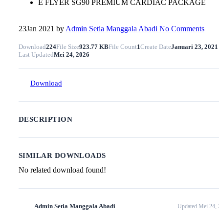
E FLYER SG90 PREMIUM CARDIAC PACKAGE
23
Jan 2021
by
Admin Setia Manggala Abadi
No Comments
Download
224
File Size
923.77 KB
File Count
1
Create Date
Januari 23, 2021
Last Updated
Mei 24, 2026
Download
DESCRIPTION
SIMILAR DOWNLOADS
No related download found!
Admin Setia Manggala Abadi
Updated Mei 24,