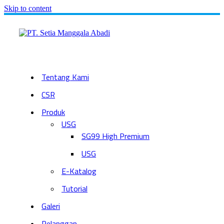
Skip to content
Tentang Kami
CSR
Produk
USG
SG99 High Premium
USG
E-Katalog
Tutorial
Galeri
Pelanggan