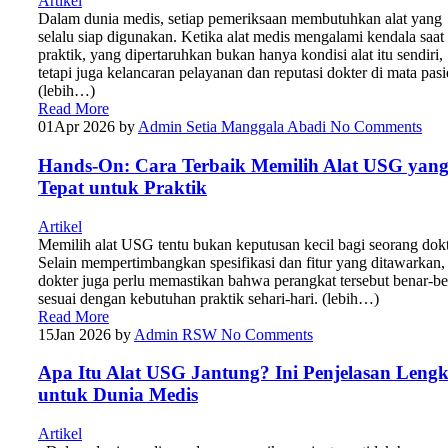
Artikel
Dalam dunia medis, setiap pemeriksaan membutuhkan alat yang
selalu siap digunakan. Ketika alat medis mengalami kendala saat
praktik, yang dipertaruhkan bukan hanya kondisi alat itu sendiri,
tetapi juga kelancaran pelayanan dan reputasi dokter di mata pasi
(lebih…)
Read More
01
Apr 2026
by
Admin Setia Manggala Abadi
No Comments
Hands-On: Cara Terbaik Memilih Alat USG yan
Tepat untuk Praktik
Artikel
Memilih alat USG tentu bukan keputusan kecil bagi seorang dokt
Selain mempertimbangkan spesifikasi dan fitur yang ditawarkan,
dokter juga perlu memastikan bahwa perangkat tersebut benar-b
sesuai dengan kebutuhan praktik sehari-hari. (lebih…)
Read More
15
Jan 2026
by
Admin RSW
No Comments
Apa Itu Alat USG Jantung? Ini Penjelasan Leng
untuk Dunia Medis
Artikel