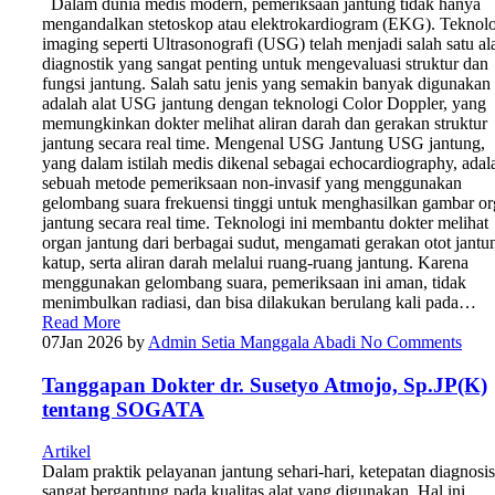
Dalam dunia medis modern, pemeriksaan jantung tidak hanya
mengandalkan stetoskop atau elektrokardiogram (EKG). Teknol
imaging seperti Ultrasonografi (USG) telah menjadi salah satu al
diagnostik yang sangat penting untuk mengevaluasi struktur dan
fungsi jantung. Salah satu jenis yang semakin banyak digunakan
adalah alat USG jantung dengan teknologi Color Doppler, yang
memungkinkan dokter melihat aliran darah dan gerakan struktur
jantung secara real time. Mengenal USG Jantung USG jantung,
yang dalam istilah medis dikenal sebagai echocardiography, adal
sebuah metode pemeriksaan non-invasif yang menggunakan
gelombang suara frekuensi tinggi untuk menghasilkan gambar o
jantung secara real time. Teknologi ini membantu dokter melihat
organ jantung dari berbagai sudut, mengamati gerakan otot jantu
katup, serta aliran darah melalui ruang-ruang jantung. Karena
menggunakan gelombang suara, pemeriksaan ini aman, tidak
menimbulkan radiasi, dan bisa dilakukan berulang kali pada…
Read More
07
Jan 2026
by
Admin Setia Manggala Abadi
No Comments
Tanggapan Dokter dr. Susetyo Atmojo, Sp.JP(K)
tentang SOGATA
Artikel
Dalam praktik pelayanan jantung sehari-hari, ketepatan diagnosis
sangat bergantung pada kualitas alat yang digunakan. Hal ini