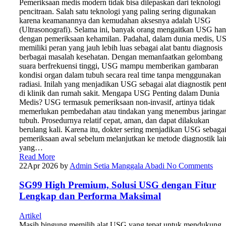
Pemeriksaan medis modern tidak bisa dilepaskan dari teknologi
pencitraan. Salah satu teknologi yang paling sering digunakan
karena keamanannya dan kemudahan aksesnya adalah USG
(Ultrasonografi). Selama ini, banyak orang mengaitkan USG ha
dengan pemeriksaan kehamilan. Padahal, dalam dunia medis, U
memiliki peran yang jauh lebih luas sebagai alat bantu diagnosis
berbagai masalah kesehatan. Dengan memanfaatkan gelombang
suara berfrekuensi tinggi, USG mampu memberikan gambaran
kondisi organ dalam tubuh secara real time tanpa menggunakan
radiasi. Inilah yang menjadikan USG sebagai alat diagnostik pen
di klinik dan rumah sakit. Mengapa USG Penting dalam Dunia
Medis? USG termasuk pemeriksaan non-invasif, artinya tidak
memerlukan pembedahan atau tindakan yang menembus jaringa
tubuh. Prosedurnya relatif cepat, aman, dan dapat dilakukan
berulang kali. Karena itu, dokter sering menjadikan USG sebaga
pemeriksaan awal sebelum melanjutkan ke metode diagnostik lai
yang…
Read More
22
Apr 2026
by
Admin Setia Manggala Abadi
No Comments
SG99 High Premium, Solusi USG dengan Fitur
Lengkap dan Performa Maksimal
Artikel
Masih bingung memilih alat USG yang tepat untuk mendukung