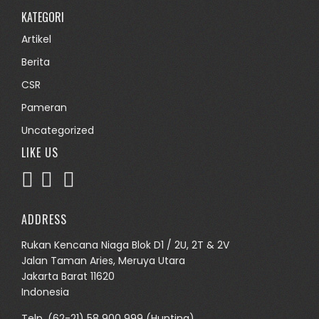
KATEGORI
Artikel
Berita
CSR
Pameran
Uncategorized
LIKE US
ADDRESS
Rukan Kencana Niaga Blok D1 / 2U, 2T & 2V
Jalan Taman Aries, Meruya Utara
Jakarta Barat 11620
Indonesia
Telp.
(62-21) 58 900 999
(Hunting)