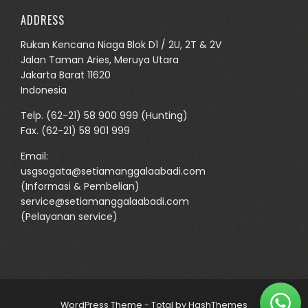
ADDRESS
Rukan Kencana Niaga Blok D1 / 2U, 2T & 2V
Jalan Taman Aries, Meruya Utara
Jakarta Barat 11620
Indonesia
Telp.
(62-21) 58 900 999
(Hunting)
Fax. (62-21) 58 901 999
Email:
usgsogata@setiamanggalaabadi.com
(Informasi & Pembelian)
service@setiamanggalaabadi.com
(Pelayanan service)
WordPress Theme - Total
by HashThemes