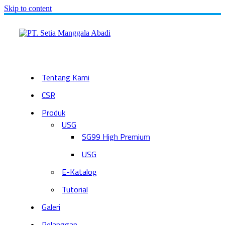
Skip to content
Tentang Kami
CSR
Produk
USG
SG99 High Premium
USG
E-Katalog
Tutorial
Galeri
Pelanggan