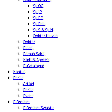
Sp.OG
Sp.JP
Sp.PD
Sp.Rad
Sp.S & Sp.N
Dokter Hewan
Dokter
Bidan
Rumah Sakit
Klinik & Apotek
E-Catalogue
Kontak
Berita
Artikel
Berita
Event
E Brosure
E Brosure Swasta