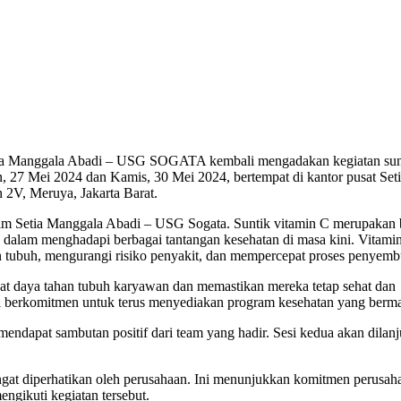
etia Manggala Abadi – USG SOGATA kembali mengadakan kegiatan sun
n, 27 Mei 2024 dan Kamis, 30 Mei 2024, bertempat di kantor pusat Set
2V, Meruya, Jakarta Barat.
h tim Setia Manggala Abadi – USG Sogata. Suntik vitamin C merupakan
a dalam menghadapi berbagai tantangan kesehatan di masa kini. Vitami
n tubuh, mengurangi risiko penyakit, dan mempercepat proses penyem
uat daya tahan tubuh karyawan dan memastikan mereka tetap sehat dan
mi berkomitmen untuk terus menyediakan program kesehatan yang berma
mendapat sambutan positif dari team yang hadir. Sesi kedua akan dilan
ngat diperhatikan oleh perusahaan. Ini menunjukkan komitmen perusah
ngikuti kegiatan tersebut.