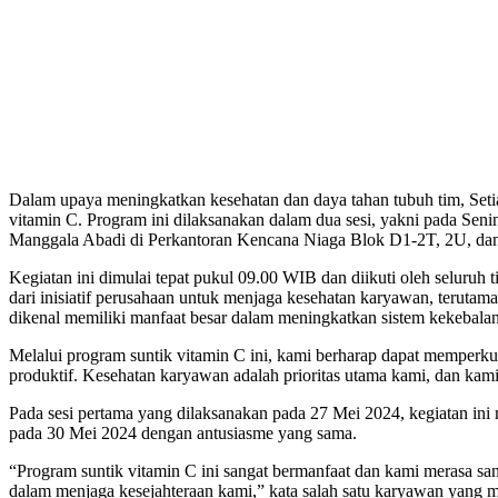
Dalam upaya meningkatkan kesehatan dan daya tahan tubuh tim, S
vitamin C. Program ini dilaksanakan dalam dua sesi, yakni pada Seni
Manggala Abadi di Perkantoran Kencana Niaga Blok D1-2T, 2U, dan 
Kegiatan ini dimulai tepat pukul 09.00 WIB dan diikuti oleh seluru
dari inisiatif perusahaan untuk menjaga kesehatan karyawan, terutam
dikenal memiliki manfaat besar dalam meningkatkan sistem kekebala
Melalui program suntik vitamin C ini, kami berharap dapat memperk
produktif. Kesehatan karyawan adalah prioritas utama kami, dan ka
Pada sesi pertama yang dilaksanakan pada 27 Mei 2024, kegiatan ini 
pada 30 Mei 2024 dengan antusiasme yang sama.
“Program suntik vitamin C ini sangat bermanfaat dan kami merasa sa
dalam menjaga kesejahteraan kami,” kata salah satu karyawan yang me