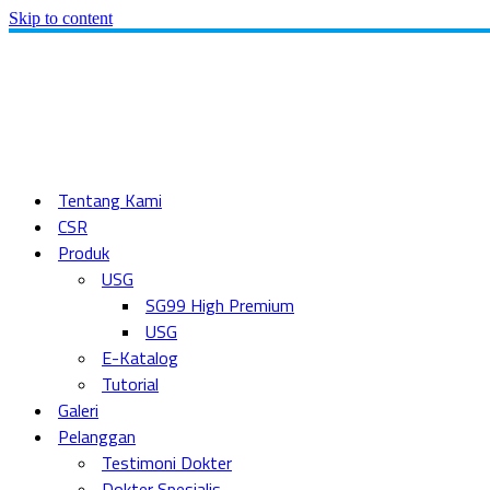
Skip to content
Tentang Kami
CSR
Produk
USG
SG99 High Premium
USG
E-Katalog
Tutorial
Galeri
Pelanggan
Testimoni Dokter
Dokter Spesialis