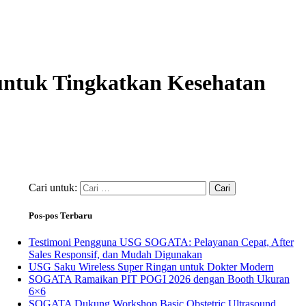
untuk Tingkatkan Kesehatan
Cari untuk:
Pos-pos Terbaru
Testimoni Pengguna USG SOGATA: Pelayanan Cepat, After
Sales Responsif, dan Mudah Digunakan
USG Saku Wireless Super Ringan untuk Dokter Modern
SOGATA Ramaikan PIT POGI 2026 dengan Booth Ukuran
6×6
SOGATA Dukung Workshop Basic Obstetric Ultrasound