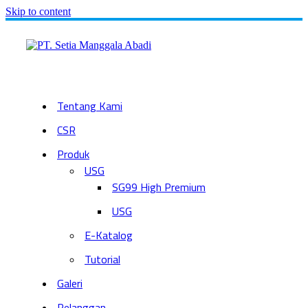
Skip to content
Tentang Kami
CSR
Produk
USG
SG99 High Premium
USG
E-Katalog
Tutorial
Galeri
Pelanggan