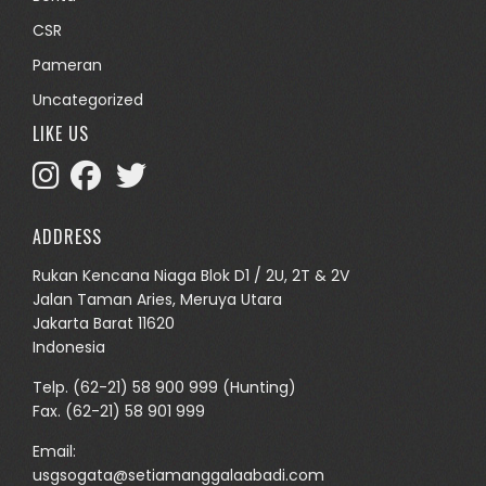
CSR
Pameran
Uncategorized
LIKE US
ADDRESS
Rukan Kencana Niaga Blok D1 / 2U, 2T & 2V
Jalan Taman Aries, Meruya Utara
Jakarta Barat 11620
Indonesia
Telp.
(62-21) 58 900 999
(Hunting)
Fax. (62-21) 58 901 999
Email:
usgsogata@setiamanggalaabadi.com