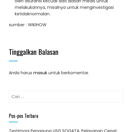
oleh asuransi kecuali ada alasan medis untuk
melakukannya, misalnya untuk menginvestigasi
ketidaknormalan.
sumber : WIKIHOW
Tinggalkan Balasan
Anda harus
masuk
untuk berkomentar.
Cari
untuk:
Pos-pos Terbaru
Testimoni Pengguna USG SOGATA: Pelayanan Cepat,