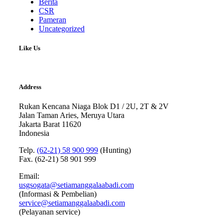
Berita
CSR
Pameran
Uncategorized
Like Us
Address
Rukan Kencana Niaga Blok D1 / 2U, 2T & 2V
Jalan Taman Aries, Meruya Utara
Jakarta Barat 11620
Indonesia
Telp.
(62-21) 58 900 999
(Hunting)
Fax. (62-21) 58 901 999
Email:
usgsogata@setiamanggalaabadi.com
(Informasi & Pembelian)
service@setiamanggalaabadi.com
(Pelayanan service)