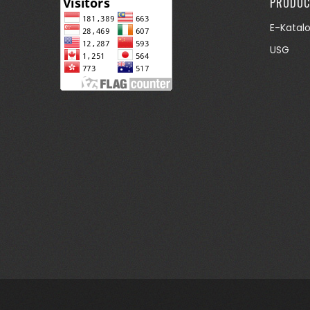
PRODUC
E-Katal
USG