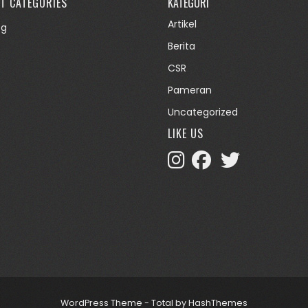
T CATEGORIES
KATEGORI
Artikel
og
Berita
CSR
Pameran
Uncategorized
LIKE US
WordPress Theme - Total
by HashThemes