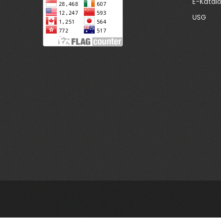
E-Katal
USG