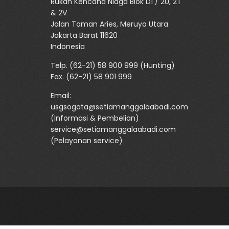
Rukan Kencana Niaga Blok D1 / 2U, 2T
& 2V
Jalan Taman Aries, Meruya Utara
Jakarta Barat 11620
Indonesia
Telp.
(62-21) 58 900 999
(Hunting)
Fax. (62-21) 58 901 999
Email:
usgsogata@setiamanggalaabadi.com
(Informasi & Pembelian)
service@setiamanggalaabadi.com
(Pelayanan service)