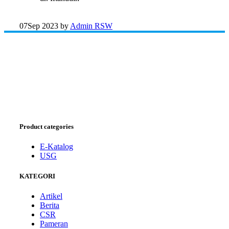
07
Sep 2023
by
Admin RSW
Product categories
E-Katalog
USG
KATEGORI
Artikel
Berita
CSR
Pameran