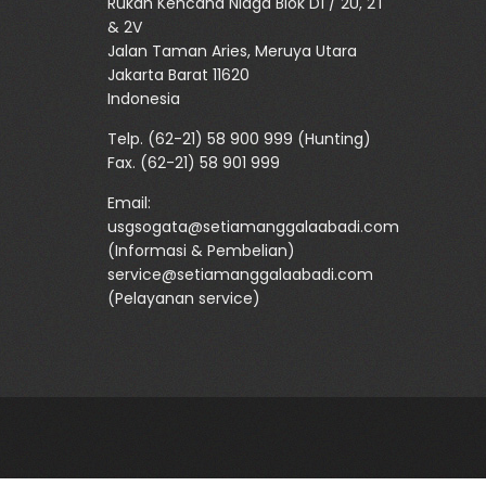
Rukan Kencana Niaga Blok D1 / 2U, 2T
& 2V
Jalan Taman Aries, Meruya Utara
Jakarta Barat 11620
Indonesia
Telp.
(62-21) 58 900 999
(Hunting)
Fax. (62-21) 58 901 999
Email:
usgsogata@setiamanggalaabadi.com
(Informasi & Pembelian)
service@setiamanggalaabadi.com
(Pelayanan service)