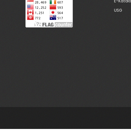
E-Katal
USG