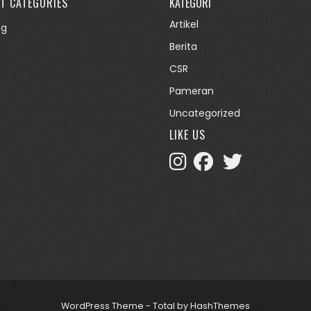
T CATEGORIES
KATEGORI
Artikel
og
Berita
CSR
Pameran
Uncategorized
LIKE US
WordPress Theme - Total
by HashThemes