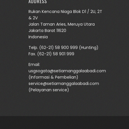
ADDRESS
Rukan Kencana Niaga Blok D1 / 2U, 2T
& 2V
Jalan Taman Aries, Meruya Utara
Jakarta Barat 11620
Indonesia
Telp.
(62-21) 58 900 999
(Hunting)
Fax. (62-21) 58 901 999
Email:
usgsogata@setiamanggalaabadi.com
(Informasi & Pembelian)
service@setiamanggalaabadi.com
(Pelayanan service)