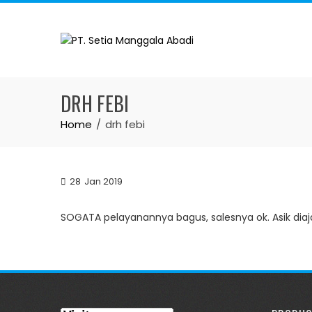
Skip
to
content
DRH FEBI
Home
drh febi
28
Jan 2019
SOGATA pelayanannya bagus, salesnya ok. Asik dia