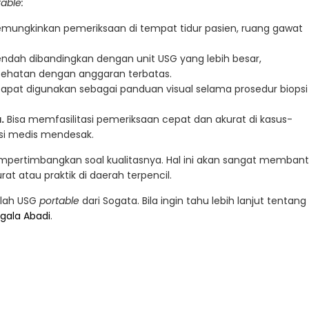
table:
mungkinkan pemeriksaan di tempat tidur pasien, ruang gawat
rendah dibandingkan dengan unit USG yang lebih besar,
esehatan dengan anggaran terbatas.
apat digunakan sebagai panduan visual selama prosedur biopsi
.
Bisa memfasilitasi pemeriksaan cepat dan akurat di kasus-
isi medis mendesak.
mpertimbangkan soal kualitasnya. Hal ini akan sangat memban
t atau praktik di daerah terpencil.
dalah USG
portable
dari Sogata. Bila ingin tahu lebih lanjut tentang
gala Abadi
.