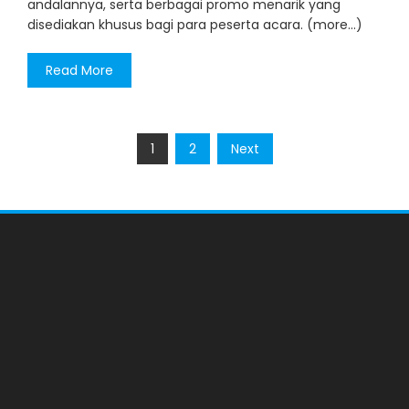
andalannya, serta berbagai promo menarik yang
disediakan khusus bagi para peserta acara. (more…)
Read More
Posts
1
2
Next
pagination