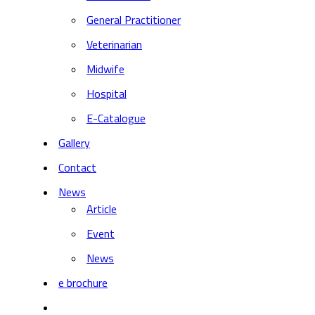
General Practitioner
Veterinarian
Midwife
Hospital
E-Catalogue
Gallery
Contact
News
Article
Event
News
e brochure