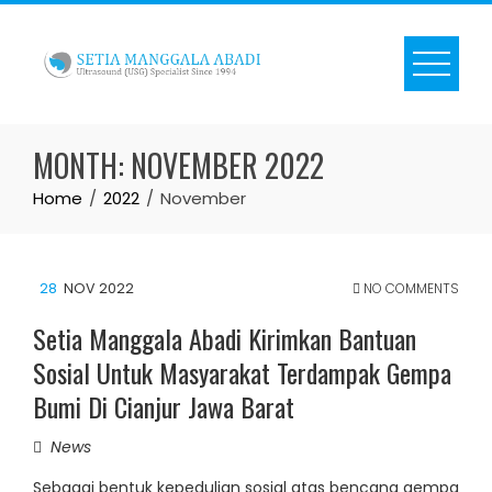
Skip
to
content
MONTH:
NOVEMBER 2022
Home
2022
November
28
NOV 2022
NO COMMENTS
Setia Manggala Abadi Kirimkan Bantuan
Sosial Untuk Masyarakat Terdampak Gempa
Bumi Di Cianjur Jawa Barat
News
Sebagai bentuk kepedulian sosial atas bencana gempa