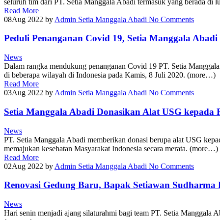
seluruh tim dari PT. Setia Manggala Abadi termasuk yang berada di l
Read More
08
Aug 2022
by
Admin Setia Manggala Abadi
No Comments
Peduli Penanganan Covid 19, Setia Manggala Abadi
News
Dalam rangka mendukung penanganan Covid 19 PT. Setia Manggala 
di beberapa wilayah di Indonesia pada Kamis, 8 Juli 2020. (more…)
Read More
03
Aug 2022
by
Admin Setia Manggala Abadi
No Comments
Setia Manggala Abadi Donasikan Alat USG kepada 
News
PT. Setia Manggala Abadi memberikan donasi berupa alat USG kepa
memajukan kesehatan Masyarakat Indonesia secara merata. (more…)
Read More
02
Aug 2022
by
Admin Setia Manggala Abadi
No Comments
Renovasi Gedung Baru, Bapak Setiawan Sudharma B
News
Hari senin menjadi ajang silaturahmi bagi team PT. Setia Manggala A