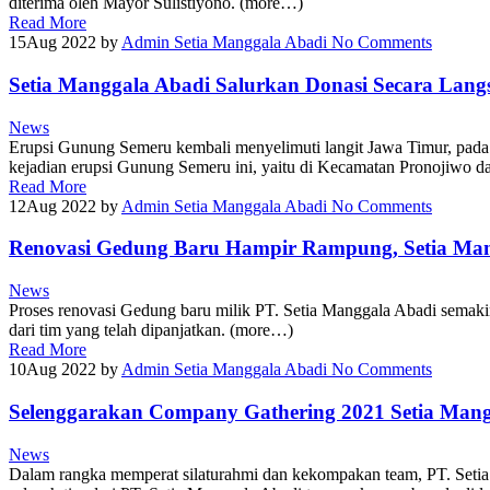
diterima oleh Mayor Sulistiyono. (more…)
Read More
15
Aug 2022
by
Admin Setia Manggala Abadi
No Comments
Setia Manggala Abadi Salurkan Donasi Secara Lan
News
Erupsi Gunung Semeru kembali menyelimuti langit Jawa Timur, pada
kejadian erupsi Gunung Semeru ini, yaitu di Kecamatan Pronojiwo
Read More
12
Aug 2022
by
Admin Setia Manggala Abadi
No Comments
Renovasi Gedung Baru Hampir Rampung, Setia Man
News
Proses renovasi Gedung baru milik PT. Setia Manggala Abadi semakin je
dari tim yang telah dipanjatkan. (more…)
Read More
10
Aug 2022
by
Admin Setia Manggala Abadi
No Comments
Selenggarakan Company Gathering 2021 Setia Mang
News
Dalam rangka memperat silaturahmi dan kekompakan team, PT. Setia