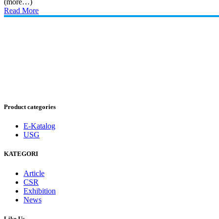
(more…)
Read More
Product categories
E-Katalog
USG
KATEGORI
Article
CSR
Exhibition
News
Like Us