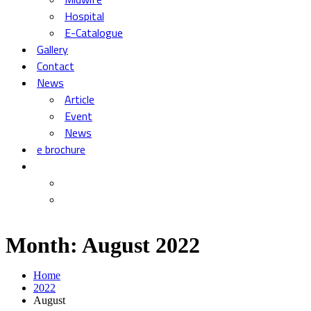
Hospital
E-Catalogue
Gallery
Contact
News
Article
Event
News
e brochure
Month:
August 2022
Home
2022
August