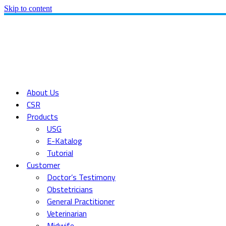
Skip to content
About Us
CSR
Products
USG
E-Katalog
Tutorial
Customer
Doctor’s Testimony
Obstetricians
General Practitioner
Veterinarian
Midwife