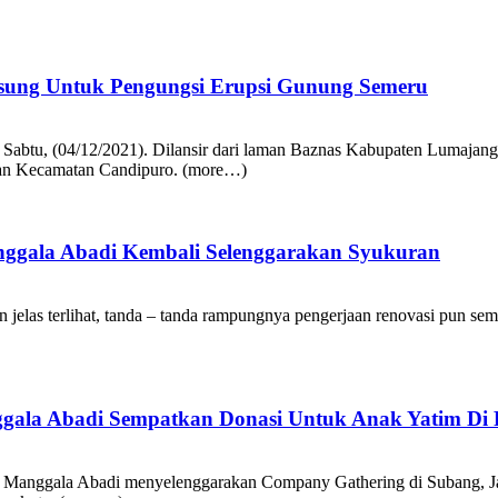
gsung Untuk Pengungsi Erupsi Gunung Semeru
 Sabtu, (04/12/2021). Dilansir dari laman Baznas Kabupaten Lumajan
 dan Kecamatan Candipuro. (more…)
ggala Abadi Kembali Selenggarakan Syukuran
las terlihat, tanda – tanda rampungnya pengerjaan renovasi pun semakin
gala Abadi Sempatkan Donasi Untuk Anak Yatim Di 
 Manggala Abadi menyelenggarakan Company Gathering di Subang, Jawa