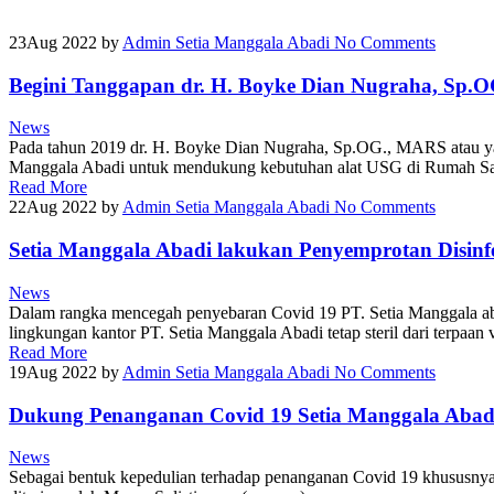
23
Aug 2022
by
Admin Setia Manggala Abadi
No Comments
Begini Tanggapan dr. H. Boyke Dian Nugraha, Sp
News
Pada tahun 2019 dr. H. Boyke Dian Nugraha, Sp.OG., MARS atau y
Manggala Abadi untuk mendukung kebutuhan alat USG di Rumah Saki
Read More
22
Aug 2022
by
Admin Setia Manggala Abadi
No Comments
Setia Manggala Abadi lakukan Penyemprotan Disin
News
Dalam rangka mencegah penyebaran Covid 19 PT. Setia Manggala aba
lingkungan kantor PT. Setia Manggala Abadi tetap steril dari terpaan
Read More
19
Aug 2022
by
Admin Setia Manggala Abadi
No Comments
Dukung Penanganan Covid 19 Setia Manggala Abadi
News
Sebagai bentuk kepedulian terhadap penanganan Covid 19 khususnya 