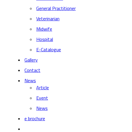
General Practitioner
Veterinarian
Midwife
Hospital
E-Catalogue
Gallery
Contact
News
Article
Event
News
e brochure