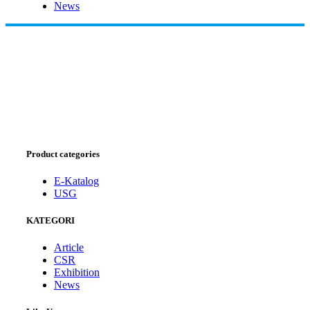
News
Product categories
E-Katalog
USG
KATEGORI
Article
CSR
Exhibition
News