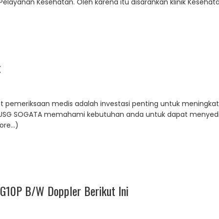
 Pelayanan Kesehatan. Oleh karena itu disarankan klinik Keseha
t
t pemeriksaan medis adalah investasi penting untuk meningkat
 – USG SOGATA memahami kebutuhan anda untuk dapat menyediaka
more…)
G10P B/W Doppler Berikut Ini