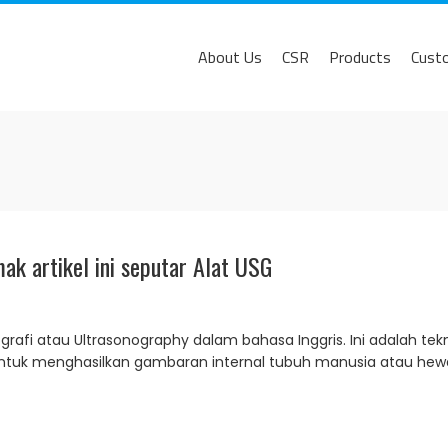
About Us
CSR
Products
Cust
ak artikel ini seputar Alat USG
ografi atau Ultrasonography dalam bahasa Inggris. Ini adalah t
 untuk menghasilkan gambaran internal tubuh manusia atau he