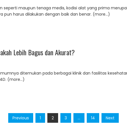
tan seperti maupun tenaga medis, kodisi alat yang prima merup
a pun harus dilakukan dengan baik dan benar. (more…)
akah Lebih Bagus dan Akurat?
umnya ditemukan pada berbagai klinik dan fasilitas kesehatan.
G 4D. (more…)
Previous
1
2
3
…
14
Next