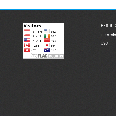
pagination
PRODUC
E-Katal
USG