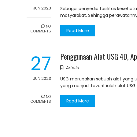
JUN 2023
Sebagai penyedia fasilitas keseha
masyarakat. Sehingga perawatanny
NO
Read More
COMMENTS
27
Penggunaan Alat USG 4D, Ap
Article
JUN 2023
USG merupakan sebuah alat yang um
yang menjadi favorit ialah alat US
NO
Read More
COMMENTS
Posts