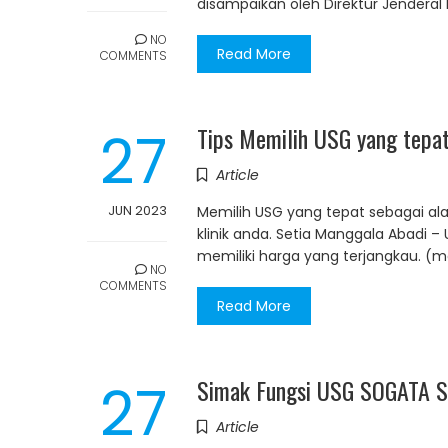
disampaikan oleh Direktur Jenderal
NO
Read More
COMMENTS
27
Tips Memilih USG yang tepa
Article
JUN 2023
Memilih USG yang tepat sebagai ala
klinik anda. Setia Manggala Abadi
memiliki harga yang terjangkau. (
NO
COMMENTS
Read More
27
Simak Fungsi USG SOGATA S
Article