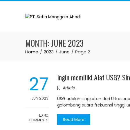
Skip
to
content
MONTH:
JUNE 2023
Home
2023
June
Page 2
27
Ingin memiliki Alat USG? Sim
Article
JUN 2023
USG adalah singkatan dari Ultrason
gelombang suara frekuensi tinggi
NO
Read More
COMMENTS