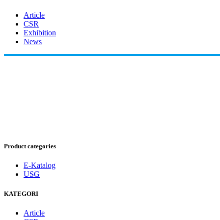
Article
CSR
Exhibition
News
Product categories
E-Katalog
USG
KATEGORI
Article