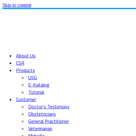
Skip to content
About Us
CSR
Products
USG
E-Katalog
Tutorial
Customer
Doctor’s Testimony
Obstetricians
General Practitioner
Veterinarian
Midwife