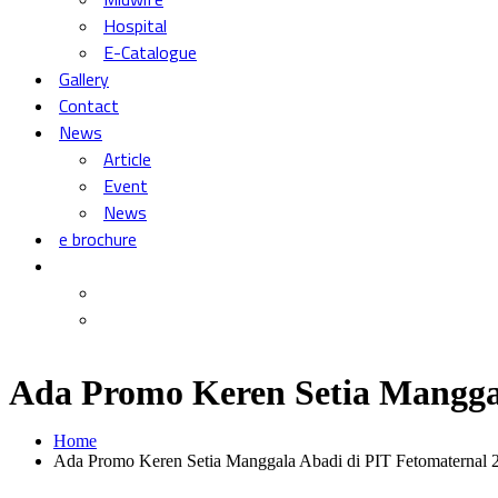
Hospital
E-Catalogue
Gallery
Contact
News
Article
Event
News
e brochure
Ada Promo Keren Setia Manggal
Home
Ada Promo Keren Setia Manggala Abadi di PIT Fetomaternal 