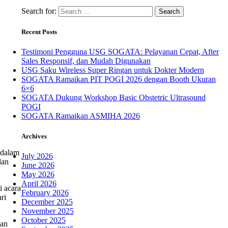
Search for:
Recent Posts
Testimoni Pengguna USG SOGATA: Pelayanan Cepat, After
Sales Responsif, dan Mudah Digunakan
USG Saku Wireless Super Ringan untuk Dokter Modern
SOGATA Ramaikan PIT POGI 2026 dengan Booth Ukuran
6×6
SOGATA Dukung Workshop Basic Obstetric Ultrasound
POGI
SOGATA Ramaikan ASMIHA 2026
Archives
 dalam
July 2026
lan
June 2026
May 2026
April 2026
i acara
February 2026
ri
December 2025
November 2025
October 2025
kan