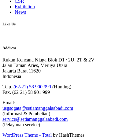
CSR
Exhibition
News
Like Us
Address
Rukan Kencana Niaga Blok D1 / 2U, 2T & 2V
Jalan Taman Aries, Meruya Utara
Jakarta Barat 11620
Indonesia
Telp.
(62-21) 58 900 999
(Hunting)
Fax. (62-21) 58 901 999
Email:
usgsogata@setiamanggalaabadi.com
(Informasi & Pembelian)
service@setiamanggalaabadi.com
(Pelayanan service)
WordPress Theme - Total
by HashThemes