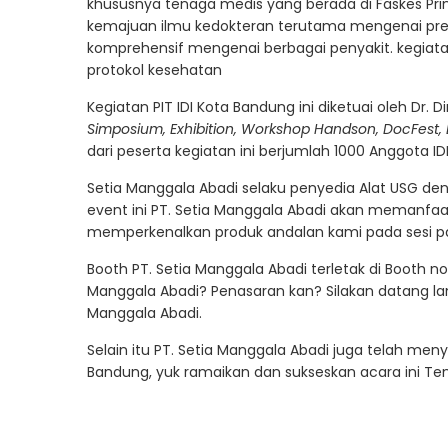
khususnya tenaga medis yang berada di Faskes Pr
kemajuan ilmu kedokteran terutama mengenai predi
komprehensif mengenai berbagai penyakit. kegiata
protokol kesehatan
Kegiatan PIT IDI Kota Bandung ini diketuai oleh Dr.
Simposium, Exhibition, Workshop Handson, DocFest,
dari peserta kegiatan ini berjumlah 1000 Anggota ID
Setia Manggala Abadi selaku penyedia Alat USG d
event ini PT. Setia Manggala Abadi akan memanfaa
memperkenalkan produk andalan kami pada sesi p
Booth PT. Setia Manggala Abadi terletak di Booth n
Manggala Abadi? Penasaran kan? Silakan datang lang
Manggala Abadi.
Selain itu PT. Setia Manggala Abadi juga telah men
Bandung, yuk ramaikan dan sukseskan acara ini Te