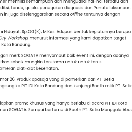
imer memiliki kemampuan dan menguasai hal-hal terbaru dari
ksi, tanda, gejala, penegakan diagnosis dan Penata laksanaan
n ini juga diselenggarakan secara
offline
tentunya dengan
 Dini Hidayat, Sp.OG(K), M.Kes. Adapun bentuk kegiatannya berupa
 Dry Workshop,
menurut informasi yang kami dapatkan target
I Kota Bandung.
engan merk SOGATA menyambut baik event ini, dengan adanya
tkan sebaik mungkin terutama untuk untuk terus
ameran alat-alat kesehatan.
omor 26. Produk apasaja yang di pamerkan dari PT. Setia
sung ke PIT IDI Kota Bandung dan kunjungi Booth milik PT. Seti
yiapkan promo khusus yang hanya berlaku di acara PIT IDI Kota
man SOGATA. Sampai bertemu di Booth PT. Setia Manggala Abad