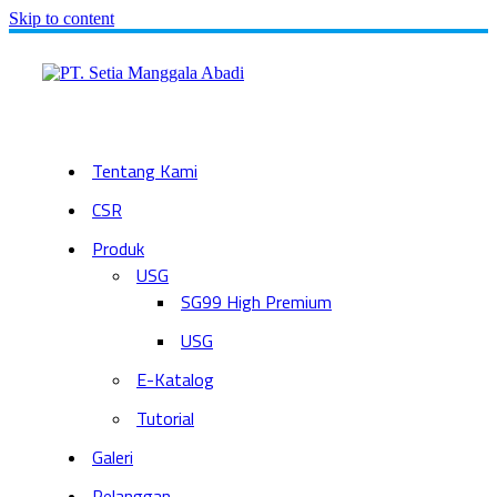
Skip to content
Tentang Kami
CSR
Produk
USG
SG99 High Premium
USG
E-Katalog
Tutorial
Galeri
Pelanggan